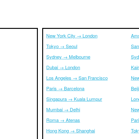
New York City → London
Ams
Tokyo → Seoul
San
Sydney → Melbourne
Syd
Dubai → London
Kai
Los Angeles → San Francisco
New
Paris → Barcelona
Bei
Singapura → Kuala Lumpur
Lon
Mumbai → Delhi
New
Roma → Atenas
Par
Hong Kong → Shanghai
Tok