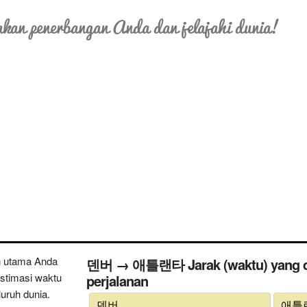
kan penerbangan Anda dan jelajahi dunia!
n utama Anda
덴버 → 애틀랜타 Jarak (waktu) yang di
estimasi waktu
perjalanan
uruh dunia.