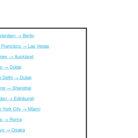
terdam → Berlin
 Francisco → Las Vegas
ney → Auckland
ro → Dubai
 Delhi → Dubai
jing → Shanghai
don → Edinburgh
 York City → Miami
is → Roma
yo → Osaka