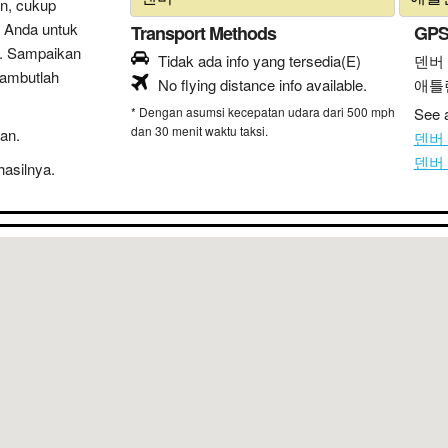
n, cukup
 Anda untuk
Transport Methods
GPS
n. Sampaikan
Tidak ada info yang tersedia(E)
덴버
sambutlah
No flying distance info available.
애틀
* Dengan asumsi kecepatan udara dari 500 mph
See a
dan 30 menit waktu taksi.
an.
덴버 
덴버 
hasilnya.