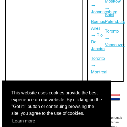
Moskow
→
→
Johannesburg
Saint
Buenos
Petersburg
Aires
Toronto
→ Rio
→
De
Vancouver
Janeiro
Toronto
→
Montreal
Bahasa lainnya:
This website uses cookies provide the best
experience on our website. By clicking on the
"Got it!" button or continuing browsing the
site, you agree to the use of cookies.
Disclaimer: Informasi yang ditampilkan di situs ini adalah perkiraan terbaik kami dan untuk
Learn more
referensi Anda saja.Triptimeto.com tidak bertanggung jawab untuk setiap perjalanan
keterlambatan dan / atau kerusakan akibat dihasilkan dari informasi yang diberikan.