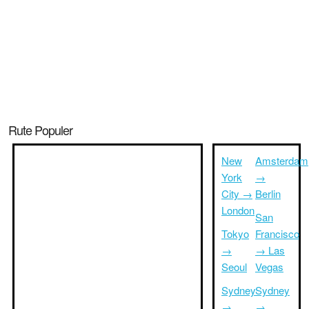
Rute Populer
New
Amsterdam
York
→
City →
Berlin
London
San
Tokyo
Francisco
→
→ Las
Seoul
Vegas
Sydney
Sydney
→
→