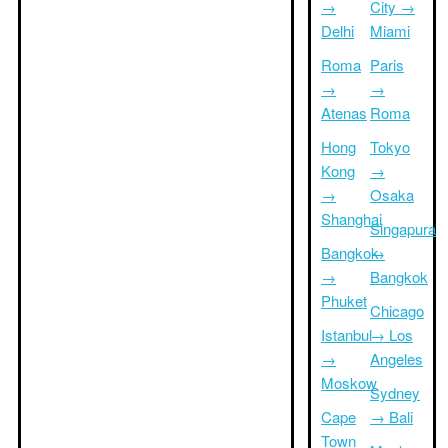
→
City →
Delhi
Miami
Roma
Paris
→
→
Atenas
Roma
Hong
Tokyo
Kong
→
→
Osaka
Shanghai
Singapura
Bangkok
→
→
Bangkok
Phuket
Chicago
Istanbul
→ Los
→
Angeles
Moskow
Sydney
Cape
→ Bali
Town