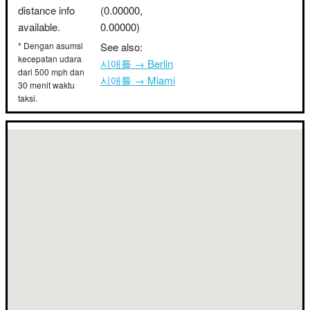
distance info
(0.00000,
available.
0.00000)
* Dengan asumsi
See also:
kecepatan udara
시애틀 → Berlin
dari 500 mph dan
시애틀 → Miami
30 menit waktu
taksi.