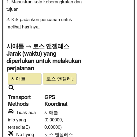
Masukkan kota keberangkatan dan
tujuan.
Klik pada ikon pencarian untuk
melihat hasilnya.
시애틀 → 로스 앤젤레스
Jarak (waktu) yang
diperlukan untuk melakukan
perjalanan
Transport
GPS
Methods
Koordinat
Tidak ada
시애틀
info yang
(0.00000,
tersedia(E)
0.00000)
No flying
로스 앤젤레스