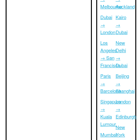
Melbourne
Auckland
Dubai
Kairo
→
→
London
Dubai
Los
New
Angeles
Delhi
→ San
→
Francisco
Dubai
Paris
Beijing
→
→
Barcelona
Shanghai
Singapura
London
→
→
Kuala
Edinburgh
Lumpur
New
Mumbai
York