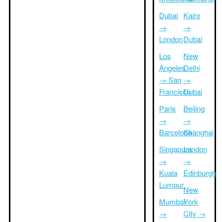
Dubai
Kairo
→
→
London
Dubai
Los
New
Angeles
Delhi
→ San
→
Francisco
Dubai
Paris
Beijing
→
→
Barcelona
Shanghai
Singapura
London
→
→
Kuala
Edinburgh
Lumpur
New
Mumbai
York
→
City →