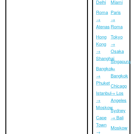
Delhi
Miami
Roma
Paris
→
→
Atenas
Roma
Hong
Tokyo
Kong
→
→
Osaka
Shanghai
Singapura
Bangkok
→
→
Bangkok
Phuket
Chicago
Istanbul
→ Los
→
Angeles
Moskow
Sydney
Cape
→ Bali
Town
Moskow
→