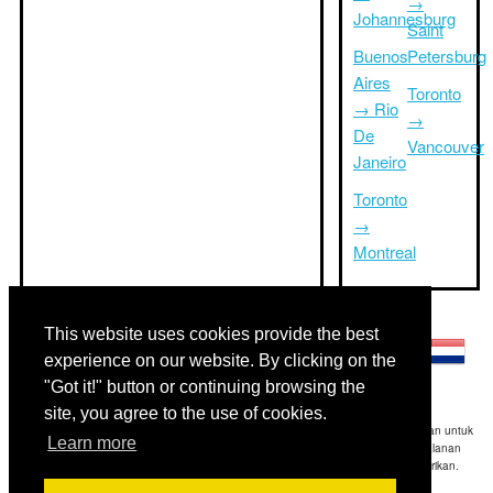
→
Johannesburg
Saint
Buenos
Petersburg
Aires
Toronto
→ Rio
→
De
Vancouver
Janeiro
Toronto
→
Montreal
Bahasa lainnya:
This website uses cookies provide the best
experience on our website. By clicking on the
"Got it!" button or continuing browsing the
site, you agree to the use of cookies.
Disclaimer: Informasi yang ditampilkan di situs ini adalah perkiraan terbaik kami dan untuk
Learn more
referensi Anda saja.Triptimeto.com tidak bertanggung jawab untuk setiap perjalanan
keterlambatan dan / atau kerusakan akibat dihasilkan dari informasi yang diberikan.