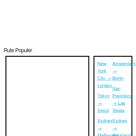
Rute Populer
New
Amsterdam
York
→
City →
Berlin
London
San
Tokyo
Francisco
→
→ Las
Seoul
Vegas
Sydney
Sydney
→
→
Melbourne
Auckland