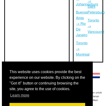
→
Johannesburg
Saint
Buenos
Petersburg
Aires
Toronto
→ Rio
→
De
Vancouver
Janeiro
Toronto
→
Montreal
Bahasa lainnya:
This website uses cookies provide the best
experience on our website. By clicking on the
"Got it!" button or continuing browsing the
site, you agree to the use of cookies.
Disclaimer: Informasi yang ditampilkan di situs ini adalah perkiraan terbaik kami dan untuk
Learn more
referensi Anda saja.Triptimeto.com tidak bertanggung jawab untuk setiap perjalanan
keterlambatan dan / atau kerusakan akibat dihasilkan dari informasi yang diberikan.