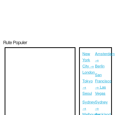
Rute Populer
New
Amsterdam
York
→
City →
Berlin
London
San
Tokyo
Francisco
→
→ Las
Seoul
Vegas
Sydney
Sydney
→
→
Melbourne
Auckland