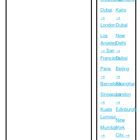
Dubai
Kairo
→
→
London
Dubai
Los
New
Angeles
Delhi
→ San
→
Francisco
Dubai
Paris
Beijing
→
→
Barcelona
Shanghai
Singapura
London
→
→
Kuala
Edinburgh
Lumpur
New
Mumbai
York
→
City →