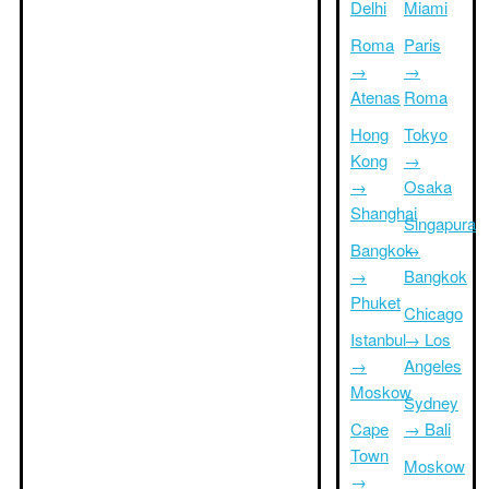
Delhi
Miami
Roma
Paris
→
→
Atenas
Roma
Hong
Tokyo
Kong
→
→
Osaka
Shanghai
Singapura
Bangkok
→
→
Bangkok
Phuket
Chicago
Istanbul
→ Los
→
Angeles
Moskow
Sydney
Cape
→ Bali
Town
Moskow
→