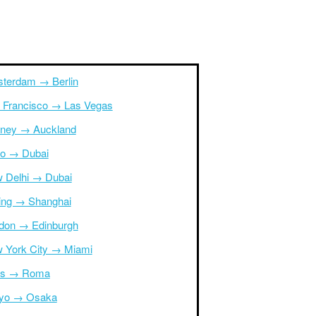
terdam → Berlin
 Francisco → Las Vegas
ney → Auckland
ro → Dubai
 Delhi → Dubai
jing → Shanghai
don → Edinburgh
 York City → Miami
is → Roma
yo → Osaka