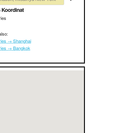
 Koordinat
ies
lso:
ries → Shanghai
ries → Bangkok