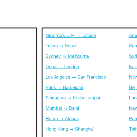
New York City → London
Ams
Tokyo → Seoul
San
Sydney → Melbourne
Syd
Dubai → London
Kai
Los Angeles → San Francisco
New
Paris → Barcelona
Bei
Singapura → Kuala Lumpur
Lon
Mumbai → Delhi
New
Roma → Atenas
Par
Hong Kong → Shanghai
Tok