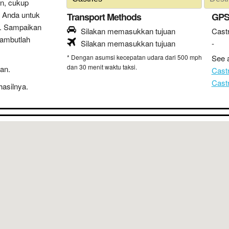
n, cukup
 Anda untuk
Transport Methods
GPS
n. Sampaikan
Silakan memasukkan tujuan
Castr
sambutlah
Silakan memasukkan tujuan
-
* Dengan asumsi kecepatan udara dari 500 mph
See a
dan 30 menit waktu taksi.
an.
Cast
Cast
hasilnya.