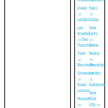
Dubai
Kairo
→
→
London
Dubai
Los
New
Angeles
Delhi
→ San
→
Francisco
Dubai
Paris
Beijing
→
→
Barcelona
Shanghai
Singapura
London
→
→
Kuala
Edinburgh
Lumpur
New
Mumbai
York
→
City →