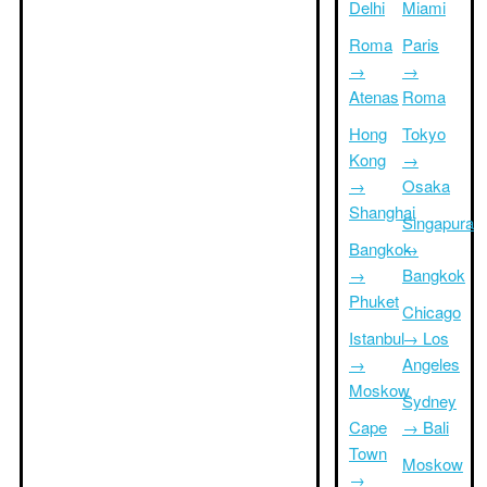
Delhi
Miami
Roma
Paris
→
→
Atenas
Roma
Hong
Tokyo
Kong
→
→
Osaka
Shanghai
Singapura
Bangkok
→
→
Bangkok
Phuket
Chicago
Istanbul
→ Los
→
Angeles
Moskow
Sydney
Cape
→ Bali
Town
Moskow
→