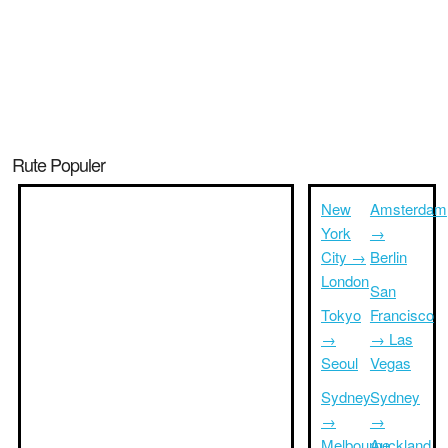
Rute Populer
New
Amsterdam
York
→
City →
Berlin
London
San
Tokyo
Francisco
→
→ Las
Seoul
Vegas
Sydney
Sydney
→
→
Melbourne
Auckland