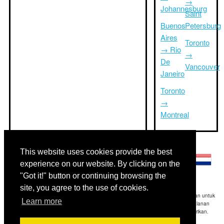
→
Johannesburg
Saint
Buenos
Petersburg
Aires
Toronto
→ Rio
→
De
Vancouver
Janeiro
Toronto
→
Montreal
Bahasa lainnya:
This website uses cookies provide the best
experience on our website. By clicking on the
"Got it!" button or continuing browsing the
site, you agree to the use of cookies.
Disclaimer: Informasi yang ditampilkan di situs ini adalah perkiraan terbaik kami dan untuk
Learn more
referensi Anda saja.Triptimeto.com tidak bertanggung jawab untuk setiap perjalanan
keterlambatan dan / atau kerusakan akibat dihasilkan dari informasi yang diberikan.