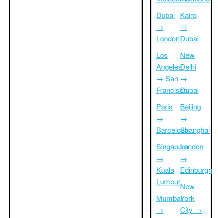
Dubai
Kairo
→
→
London
Dubai
Los
New
Angeles
Delhi
→ San
→
Francisco
Dubai
Paris
Beijing
→
→
Barcelona
Shanghai
Singapura
London
→
→
Kuala
Edinburgh
Lumpur
New
Mumbai
York
→
City →