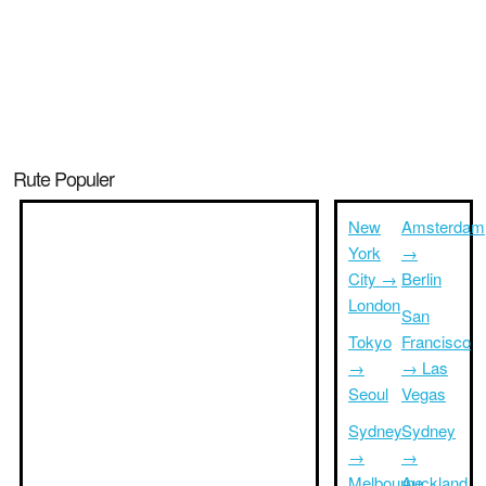
Rute Populer
New
Amsterdam
York
→
City →
Berlin
London
San
Tokyo
Francisco
→
→ Las
Seoul
Vegas
Sydney
Sydney
→
→
Melbourne
Auckland