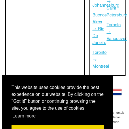
→
Johannesburg
Saint
Buenos
Petersburg
Aires
Toronto
→ Rio
→
De
Vancouver
Janeiro
Toronto
→
Montreal
Bahasa lainnya:
This website uses cookies provide the best
experience on our website. By clicking on the
"Got it!" button or continuing browsing the
site, you agree to the use of cookies.
Disclaimer: Informasi yang ditampilkan di situs ini adalah perkiraan terbaik kami dan untuk
Learn more
referensi Anda saja.Triptimeto.com tidak bertanggung jawab untuk setiap perjalanan
keterlambatan dan / atau kerusakan akibat dihasilkan dari informasi yang diberikan.