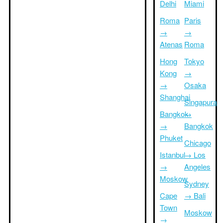
Delhi
Miami
Roma
Paris
→
→
Atenas
Roma
Hong
Tokyo
Kong
→
→
Osaka
Shanghai
Singapura
Bangkok
→
→
Bangkok
Phuket
Chicago
Istanbul
→ Los
→
Angeles
Moskow
Sydney
Cape
→ Bali
Town
Moskow
→