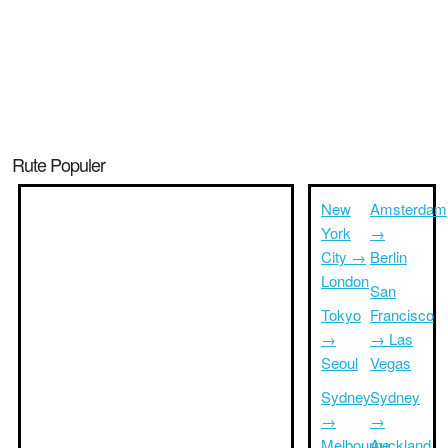
Rute Populer
New
Amsterdam
York
→
City →
Berlin
London
San
Tokyo
Francisco
→
→ Las
Seoul
Vegas
Sydney
Sydney
→
→
Melbourne
Auckland