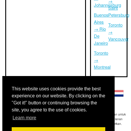
→
Johannesburg
Saint
Buenos
Petersburg
Aires
Toronto
→ Rio
→
De
Vancouver
Janeiro
Toronto
→
Montreal
Bahasa lainnya:
This website uses cookies provide the best
experience on our website. By clicking on the
"Got it!" button or continuing browsing the
site, you agree to the use of cookies.
Disclaimer: Informasi yang ditampilkan di situs ini adalah perkiraan terbaik kami dan untuk
Learn more
referensi Anda saja.Triptimeto.com tidak bertanggung jawab untuk setiap perjalanan
keterlambatan dan / atau kerusakan akibat dihasilkan dari informasi yang diberikan.