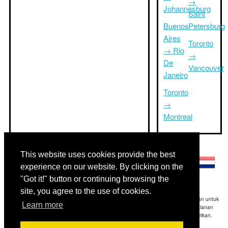
→
Johannesburg
Saint
Buenos
Petersburg
Aires
Toronto
→ Rio
→
De
Vancouver
Janeiro
Toronto
→
Montreal
Bahasa lainnya:
This website uses cookies provide the best
experience on our website. By clicking on the
"Got it!" button or continuing browsing the
site, you agree to the use of cookies.
Disclaimer: Informasi yang ditampilkan di situs ini adalah perkiraan terbaik kami dan untuk
Learn more
referensi Anda saja.Triptimeto.com tidak bertanggung jawab untuk setiap perjalanan
keterlambatan dan / atau kerusakan akibat dihasilkan dari informasi yang diberikan.