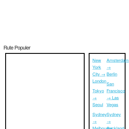
Rute Populer
New
Amsterdam
York
→
City →
Berlin
London
San
Tokyo
Francisco
→
→ Las
Seoul
Vegas
Sydney
Sydney
→
→
Melbourne
Auckland