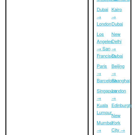
Dubai
Kairo
→
→
London
Dubai
Los
New
Angeles
Delhi
→ San
→
Francisco
Dubai
Paris
Beijing
→
→
Barcelona
Shanghai
Singapura
London
→
→
Kuala
Edinburgh
Lumpur
New
Mumbai
York
→
City →