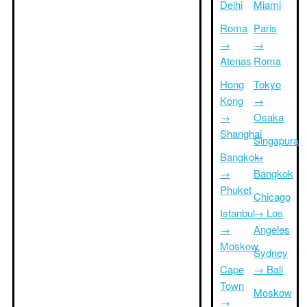
Delhi
Miami
Roma
Paris
→
→
Atenas
Roma
Hong
Tokyo
Kong
→
→
Osaka
Shanghai
Singapura
Bangkok
→
→
Bangkok
Phuket
Chicago
Istanbul
→ Los
→
Angeles
Moskow
Sydney
Cape
→ Bali
Town
Moskow
→