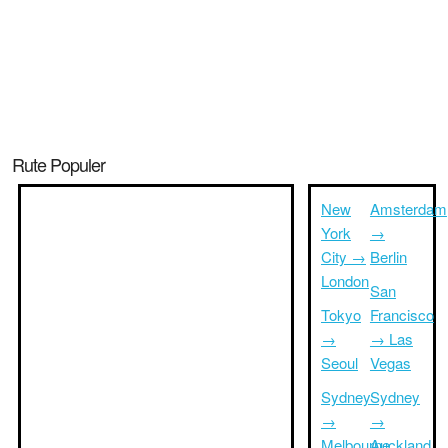
Rute Populer
New
Amsterdam
York
→
City →
Berlin
London
San
Tokyo
Francisco
→
→ Las
Seoul
Vegas
Sydney
Sydney
→
→
Melbourne
Auckland