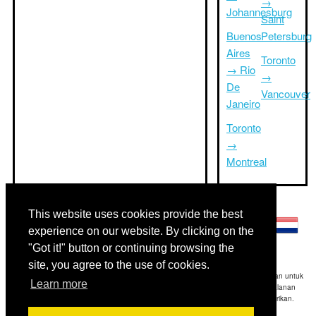
→
Johannesburg
Saint
Buenos
Petersburg
Aires
Toronto
→ Rio
→
De
Vancouver
Janeiro
Toronto
→
Montreal
Bahasa lainnya:
This website uses cookies provide the best
experience on our website. By clicking on the
"Got it!" button or continuing browsing the
site, you agree to the use of cookies.
Disclaimer: Informasi yang ditampilkan di situs ini adalah perkiraan terbaik kami dan untuk
Learn more
referensi Anda saja.Triptimeto.com tidak bertanggung jawab untuk setiap perjalanan
keterlambatan dan / atau kerusakan akibat dihasilkan dari informasi yang diberikan.