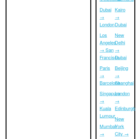
Dubai
Kairo
→
→
London
Dubai
Los
New
Angeles
Delhi
→ San
→
Francisco
Dubai
Paris
Beijing
→
→
Barcelona
Shanghai
Singapura
London
→
→
Kuala
Edinburgh
Lumpur
New
Mumbai
York
→
City →