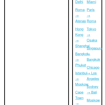
Delhi
Miami
Roma
Paris
→
→
Atenas
Roma
Hong
Tokyo
Kong
→
→
Osaka
Shanghai
Singapura
Bangkok
→
→
Bangkok
Phuket
Chicago
Istanbul
→ Los
→
Angeles
Moskow
Sydney
Cape
→ Bali
Town
Moskow
→