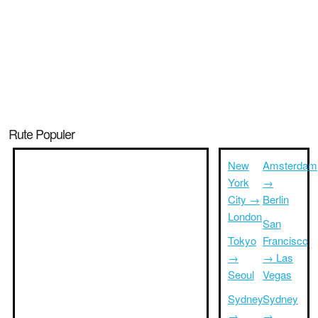
Rute Populer
New
Amsterdam
York
→
City →
Berlin
London
San
Tokyo
Francisco
→
→ Las
Seoul
Vegas
Sydney
Sydney
→
→