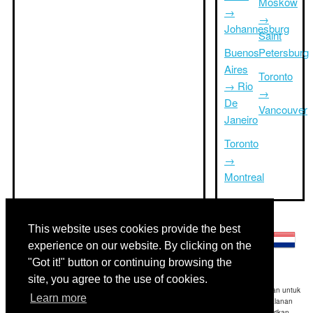
Moskow
→
→
Johannesburg
Saint
Buenos
Petersburg
Aires
Toronto
→ Rio
→
De
Vancouver
Janeiro
Toronto
→
Montreal
Bahasa lainnya:
This website uses cookies provide the best
experience on our website. By clicking on the
"Got it!" button or continuing browsing the
site, you agree to the use of cookies.
Disclaimer: Informasi yang ditampilkan di situs ini adalah perkiraan terbaik kami dan untuk
Learn more
referensi Anda saja.Triptimeto.com tidak bertanggung jawab untuk setiap perjalanan
keterlambatan dan / atau kerusakan akibat dihasilkan dari informasi yang diberikan.