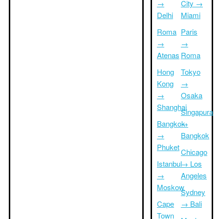
→
City →
Delhi
Miami
Roma
Paris
→
→
Atenas
Roma
Hong
Tokyo
Kong
→
→
Osaka
Shanghai
Singapura
Bangkok
→
→
Bangkok
Phuket
Chicago
Istanbul
→ Los
→
Angeles
Moskow
Sydney
Cape
→ Bali
Town