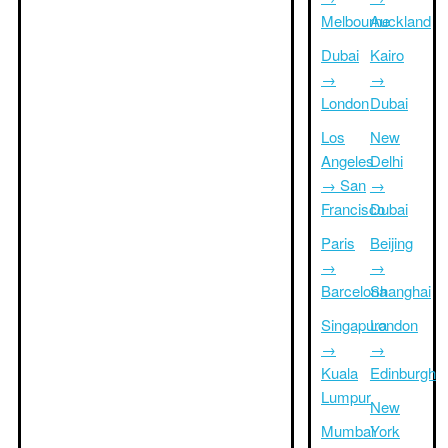
Melbourne
Auckland
Dubai
Kairo
→
→
London
Dubai
Los
New
Angeles
Delhi
→ San
→
Francisco
Dubai
Paris
Beijing
→
→
Barcelona
Shanghai
Singapura
London
→
→
Kuala
Edinburgh
Lumpur
New
Mumbai
York