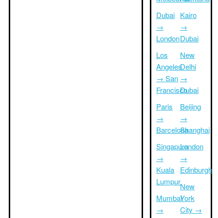
Dubai
Kairo
→
→
London
Dubai
Los
New
Angeles
Delhi
→ San
→
Francisco
Dubai
Paris
Beijing
→
→
Barcelona
Shanghai
Singapura
London
→
→
Kuala
Edinburgh
Lumpur
New
Mumbai
York
→
City →