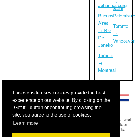
→
Johannesburg
Saint
Buenos
Petersburg
Aires
Toronto
→ Rio
→
De
Vancouver
Janeiro
Toronto
→
Montreal
Bahasa lainnya:
This website uses cookies provide the best
experience on our website. By clicking on the
"Got it!" button or continuing browsing the
site, you agree to the use of cookies.
Disclaimer: Informasi yang ditampilkan di situs ini adalah perkiraan terbaik kami dan untuk
Learn more
referensi Anda saja.Triptimeto.com tidak bertanggung jawab untuk setiap perjalanan
keterlambatan dan / atau kerusakan akibat dihasilkan dari informasi yang diberikan.