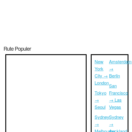
Rute Populer
New
Amsterdam
York
→
City →
Berlin
London
San
Tokyo
Francisco
→
→ Las
Seoul
Vegas
Sydney
Sydney
→
→
Melbourne
Auckland