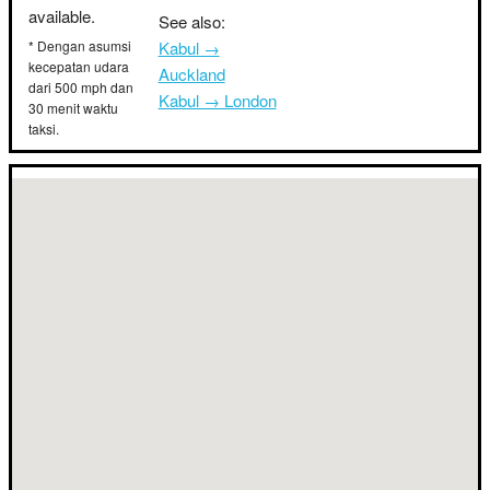
available.
See also:
* Dengan asumsi
Kabul →
kecepatan udara
Auckland
dari 500 mph dan
Kabul → London
30 menit waktu
taksi.