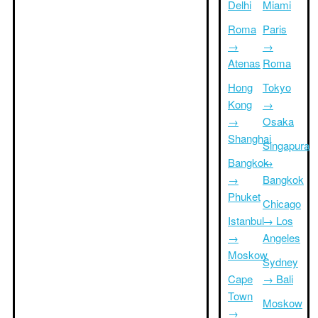
Delhi
Miami
Roma
Paris
→
→
Atenas
Roma
Hong
Tokyo
Kong
→
→
Osaka
Shanghai
Singapura
Bangkok
→
→
Bangkok
Phuket
Chicago
Istanbul
→ Los
→
Angeles
Moskow
Sydney
Cape
→ Bali
Town
Moskow
→