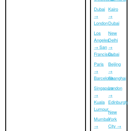
Dubai
Kairo
→
→
London
Dubai
Los
New
Angeles
Delhi
→ San
→
Francisco
Dubai
Paris
Beijing
→
→
Barcelona
Shanghai
Singapura
London
→
→
Kuala
Edinburgh
Lumpur
New
Mumbai
York
→
City →