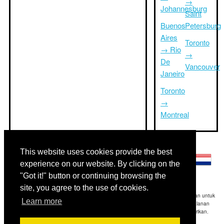
→
Johannesburg
Saint
Buenos
Petersburg
Aires
Toronto
→ Rio
→
De
Vancouver
Janeiro
Toronto
→
Montreal
Bahasa lainnya:
This website uses cookies provide the best
experience on our website. By clicking on the
"Got it!" button or continuing browsing the
site, you agree to the use of cookies.
Disclaimer: Informasi yang ditampilkan di situs ini adalah perkiraan terbaik kami dan untuk
Learn more
referensi Anda saja.Triptimeto.com tidak bertanggung jawab untuk setiap perjalanan
keterlambatan dan / atau kerusakan akibat dihasilkan dari informasi yang diberikan.