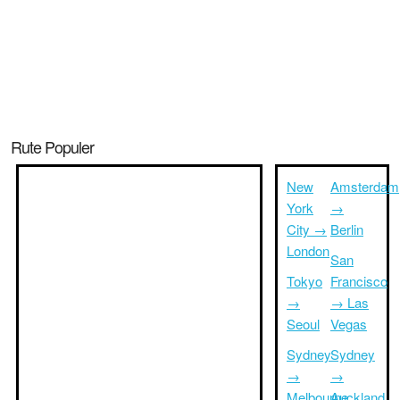
Rute Populer
New
Amsterdam
York
→
City →
Berlin
London
San
Tokyo
Francisco
→
→ Las
Seoul
Vegas
Sydney
Sydney
→
→
Melbourne
Auckland