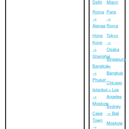
Delhi
Miami
Roma
Paris
→
→
Atenas
Roma
Hong
Tokyo
Kong
→
→
Osaka
Shanghai
Singapura
Bangkok
→
→
Bangkok
Phuket
Chicago
Istanbul
→ Los
→
Angeles
Moskow
Sydney
Cape
→ Bali
Town
Moskow
→