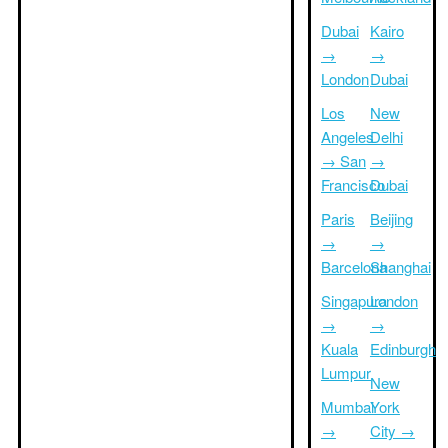
Dubai
Kairo
→
→
London
Dubai
Los
New
Angeles
Delhi
→ San
→
Francisco
Dubai
Paris
Beijing
→
→
Barcelona
Shanghai
Singapura
London
→
→
Kuala
Edinburgh
Lumpur
New
Mumbai
York
→
City →