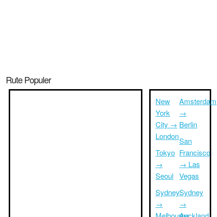
Rute Populer
New
Amsterdam
York
→
City →
Berlin
London
San
Tokyo
Francisco
→
→ Las
Seoul
Vegas
Sydney
Sydney
→
→
Melbourne
Auckland