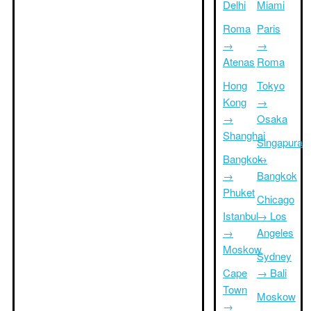
Delhi
Miami
Roma
Paris
→
→
Atenas
Roma
Hong
Tokyo
Kong
→
→
Osaka
Shanghai
Singapura
Bangkok
→
→
Bangkok
Phuket
Chicago
Istanbul
→ Los
→
Angeles
Moskow
Sydney
Cape
→ Bali
Town
Moskow
→