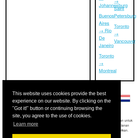
→
Johannesburg
Saint
Buenos
Petersburg
Aires
Toronto
→ Rio
→
De
Vancouver
Janeiro
Toronto
→
Montreal
Bahasa lainnya:
This website uses cookies provide the best
experience on our website. By clicking on the
"Got it!" button or continuing browsing the
site, you agree to the use of cookies.
Disclaimer: Informasi yang ditampilkan di situs ini adalah perkiraan terbaik kami dan untuk
Learn more
referensi Anda saja.Triptimeto.com tidak bertanggung jawab untuk setiap perjalanan
keterlambatan dan / atau kerusakan akibat dihasilkan dari informasi yang diberikan.