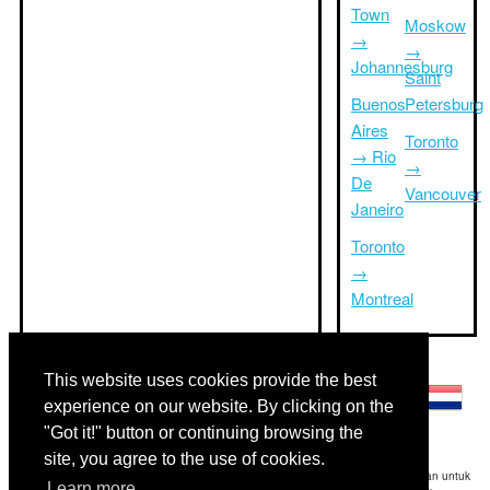
Town
Moskow
→
→
Johannesburg
Saint
Buenos
Petersburg
Aires
Toronto
→ Rio
→
De
Vancouver
Janeiro
Toronto
→
Montreal
Bahasa lainnya:
This website uses cookies provide the best
experience on our website. By clicking on the
"Got it!" button or continuing browsing the
site, you agree to the use of cookies.
Disclaimer: Informasi yang ditampilkan di situs ini adalah perkiraan terbaik kami dan untuk
Learn more