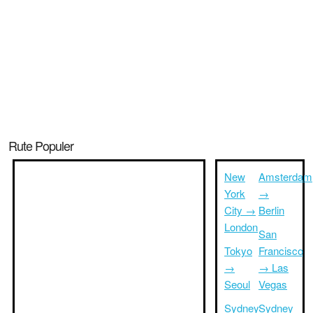
Rute Populer
New
Amsterdam
York
→
City →
Berlin
London
San
Tokyo
Francisco
→
→ Las
Seoul
Vegas
Sydney
Sydney