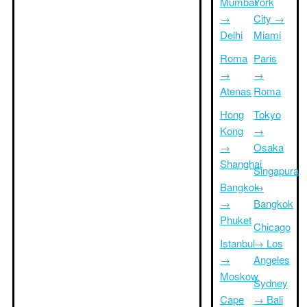
Mumbai
York
→
City →
Delhi
Miami
Roma
Paris
→
→
Atenas
Roma
Hong
Tokyo
Kong
→
→
Osaka
Shanghai
Singapura
Bangkok
→
→
Bangkok
Phuket
Chicago
Istanbul
→ Los
→
Angeles
Moskow
Sydney
Cape
→ Bali