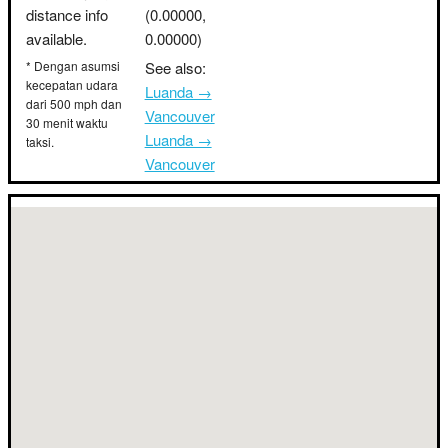
distance info
(0.00000,
available.
0.00000)
* Dengan asumsi
See also:
kecepatan udara
Luanda →
dari 500 mph dan
Vancouver
30 menit waktu
Luanda →
taksi.
Vancouver