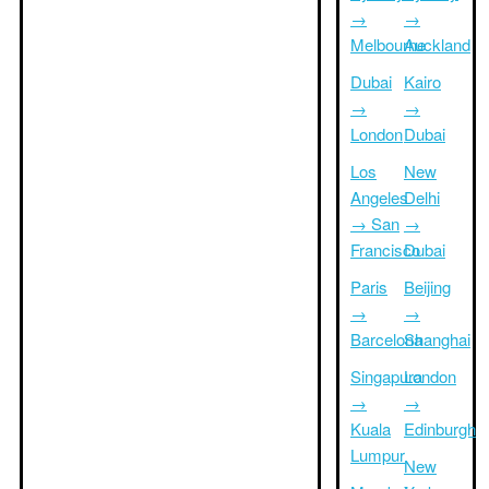
→
→
Melbourne
Auckland
Dubai
Kairo
→
→
London
Dubai
Los
New
Angeles
Delhi
→ San
→
Francisco
Dubai
Paris
Beijing
→
→
Barcelona
Shanghai
Singapura
London
→
→
Kuala
Edinburgh
Lumpur
New