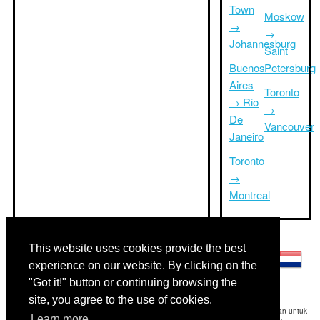
Town
Moskow
→
→
Johannesburg
Saint
Buenos
Petersburg
Aires
Toronto
→ Rio
→
De
Vancouver
Janeiro
Toronto
→
Montreal
Bahasa lainnya:
This website uses cookies provide the best
experience on our website. By clicking on the
"Got it!" button or continuing browsing the
site, you agree to the use of cookies.
Disclaimer: Informasi yang ditampilkan di situs ini adalah perkiraan terbaik kami dan untuk
Learn more