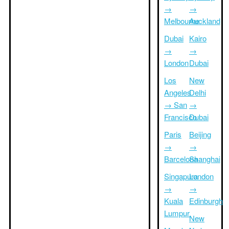
→
→
Melbourne
Auckland
Dubai
Kairo
→
→
London
Dubai
Los
New
Angeles
Delhi
→ San
→
Francisco
Dubai
Paris
Beijing
→
→
Barcelona
Shanghai
Singapura
London
→
→
Kuala
Edinburgh
Lumpur
New