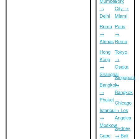
Mumbai
York
→
City →
Delhi
Miami
Roma
Paris
→
→
Atenas
Roma
Hong
Tokyo
Kong
→
→
Osaka
Shanghai
Singapura
Bangkok
→
→
Bangkok
Phuket
Chicago
Istanbul
→ Los
→
Angeles
Moskow
Sydney
Cape
→ Bali