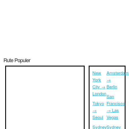
Rute Populer
New
Amsterdam
York
→
City →
Berlin
London
San
Tokyo
Francisco
→
→ Las
Seoul
Vegas
Sydney
Sydney