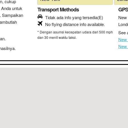
n, cukup
 Anda untuk
Transport Methods
GPS
n. Sampaikan
Tidak ada info yang tersedia(E)
New 
sambutlah
No flying distance info available.
Lond
* Dengan asumsi kecepatan udara dari 500 mph
See a
dan 30 menit waktu taksi.
an.
New 
New 
hasilnya.