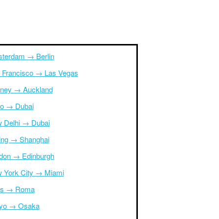
terdam → Berlin
 Francisco → Las Vegas
ney → Auckland
ro → Dubai
 Delhi → Dubai
jing → Shanghai
don → Edinburgh
 York City → Miami
is → Roma
yo → Osaka