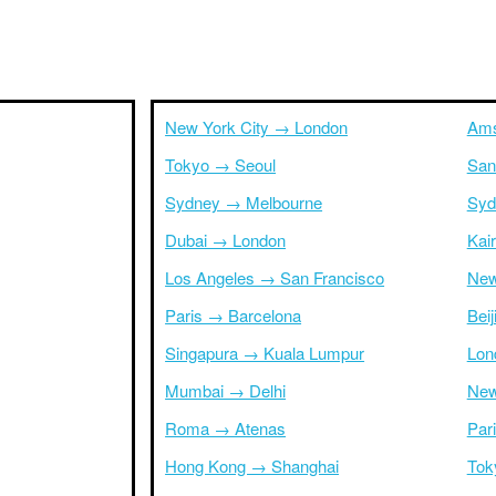
New York City → London
Ams
Tokyo → Seoul
San
Sydney → Melbourne
Syd
Dubai → London
Kai
Los Angeles → San Francisco
New
Paris → Barcelona
Bei
Singapura → Kuala Lumpur
Lon
Mumbai → Delhi
New
Roma → Atenas
Par
Hong Kong → Shanghai
Tok