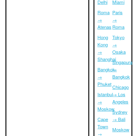
Delhi
Miami
Roma
Paris
→
→
Atenas
Roma
Hong
Tokyo
Kong
→
→
Osaka
Shanghai
Singapura
Bangkok
→
→
Bangkok
Phuket
Chicago
Istanbul
→ Los
→
Angeles
Moskow
Sydney
Cape
→ Bali
Town
Moskow
→