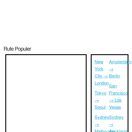
Rute Populer
New
Amsterdam
York
→
City →
Berlin
London
San
Tokyo
Francisco
→
→ Las
Seoul
Vegas
Sydney
Sydney
→
→
Melbourne
Auckland