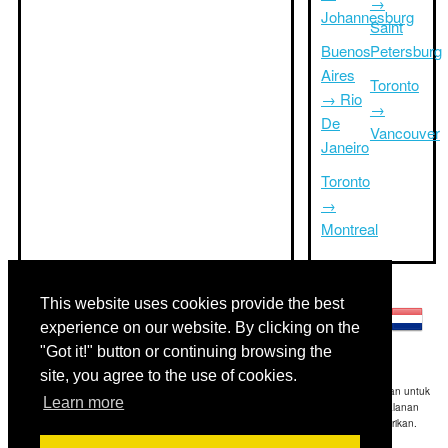
→
Johannesburg
Saint
Buenos
Petersburg
Aires
Toronto
→ Rio
→
De
Vancouver
Janeiro
Toronto
→
Montreal
Bahasa lainnya:
This website uses cookies provide the best
experience on our website. By clicking on the
"Got it!" button or continuing browsing the
site, you agree to the use of cookies.
Disclaimer: Informasi yang ditampilkan di situs ini adalah perkiraan terbaik kami dan untuk
Learn more
referensi Anda saja.Triptimeto.com tidak bertanggung jawab untuk setiap perjalanan
keterlambatan dan / atau kerusakan akibat dihasilkan dari informasi yang diberikan.