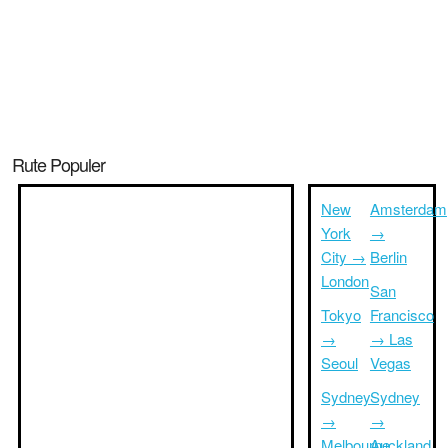
Rute Populer
New
Amsterdam
York
→
City →
Berlin
London
San
Tokyo
Francisco
→
→ Las
Seoul
Vegas
Sydney
Sydney
→
→
Melbourne
Auckland