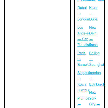
Dubai
Kairo
→
→
London
Dubai
Los
New
Angeles
Delhi
→ San
→
Francisco
Dubai
Paris
Beijing
→
→
Barcelona
Shanghai
Singapura
London
→
→
Kuala
Edinburgh
Lumpur
New
Mumbai
York
→
City →