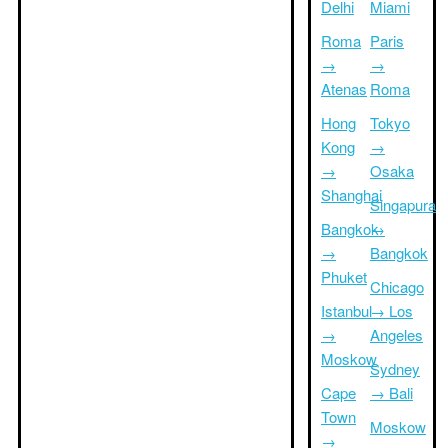
Delhi
Miami
Roma
Paris
→
→
Atenas
Roma
Hong
Tokyo
Kong
→
→
Osaka
Shanghai
Singapura
Bangkok
→
→
Bangkok
Phuket
Chicago
Istanbul
→ Los
→
Angeles
Moskow
Sydney
Cape
→ Bali
Town
Moskow
→