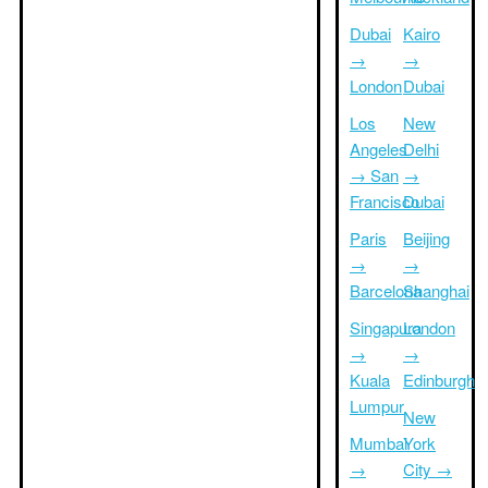
Dubai
Kairo
→
→
London
Dubai
Los
New
Angeles
Delhi
→ San
→
Francisco
Dubai
Paris
Beijing
→
→
Barcelona
Shanghai
Singapura
London
→
→
Kuala
Edinburgh
Lumpur
New
Mumbai
York
→
City →