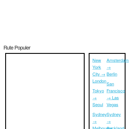
Rute Populer
New
Amsterdam
York
→
City →
Berlin
London
San
Tokyo
Francisco
→
→ Las
Seoul
Vegas
Sydney
Sydney
→
→
Melbourne
Auckland