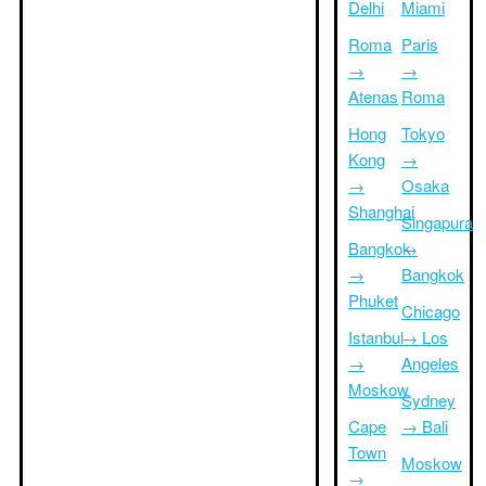
Delhi
Miami
Roma
Paris
→
→
Atenas
Roma
Hong
Tokyo
Kong
→
→
Osaka
Shanghai
Singapura
Bangkok
→
→
Bangkok
Phuket
Chicago
Istanbul
→ Los
→
Angeles
Moskow
Sydney
Cape
→ Bali
Town
Moskow
→