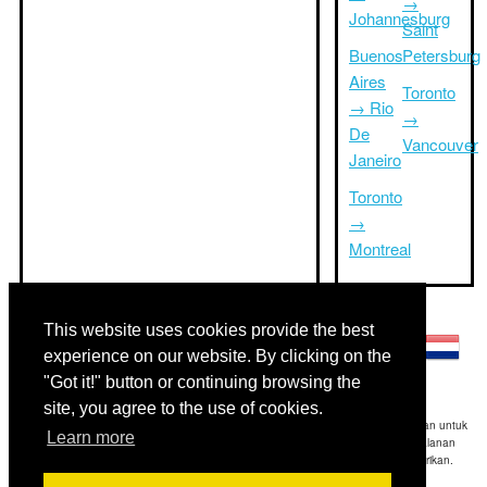
→
Johannesburg
Saint
Buenos
Petersburg
Aires
Toronto
→ Rio
→
De
Vancouver
Janeiro
Toronto
→
Montreal
Bahasa lainnya:
This website uses cookies provide the best
experience on our website. By clicking on the
"Got it!" button or continuing browsing the
site, you agree to the use of cookies.
Disclaimer: Informasi yang ditampilkan di situs ini adalah perkiraan terbaik kami dan untuk
Learn more
referensi Anda saja.Triptimeto.com tidak bertanggung jawab untuk setiap perjalanan
keterlambatan dan / atau kerusakan akibat dihasilkan dari informasi yang diberikan.