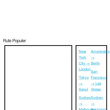
Rute Populer
New
Amsterdam
York
→
City →
Berlin
London
San
Tokyo
Francisco
→
→ Las
Seoul
Vegas
Sydney
Sydney
→
→
Melbourne
Auckland