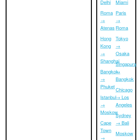
Delhi
Miami
Roma
Paris
→
→
Atenas
Roma
Hong
Tokyo
Kong
→
→
Osaka
Shanghai
Singapura
Bangkok
→
→
Bangkok
Phuket
Chicago
Istanbul
→ Los
→
Angeles
Moskow
Sydney
Cape
→ Bali
Town
Moskow
→