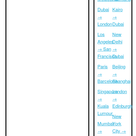
Dubai
Kairo
→
→
London
Dubai
Los
New
Angeles
Delhi
→ San
→
Francisco
Dubai
Paris
Beijing
→
→
Barcelona
Shanghai
Singapura
London
→
→
Kuala
Edinburgh
Lumpur
New
Mumbai
York
→
City →