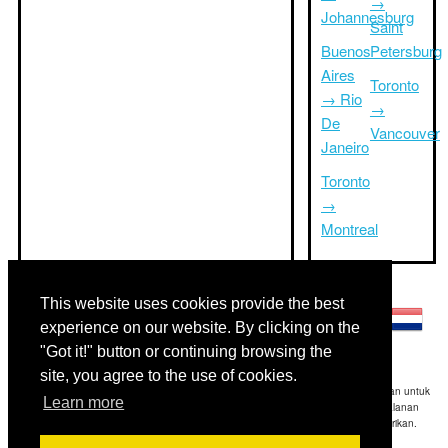
→
Johannesburg
Saint
Buenos
Petersburg
Aires
Toronto
→ Rio
→
De
Vancouver
Janeiro
Toronto
→
Montreal
Bahasa lainnya:
This website uses cookies provide the best
experience on our website. By clicking on the
"Got it!" button or continuing browsing the
site, you agree to the use of cookies.
Disclaimer: Informasi yang ditampilkan di situs ini adalah perkiraan terbaik kami dan untuk
Learn more
referensi Anda saja.Triptimeto.com tidak bertanggung jawab untuk setiap perjalanan
keterlambatan dan / atau kerusakan akibat dihasilkan dari informasi yang diberikan.