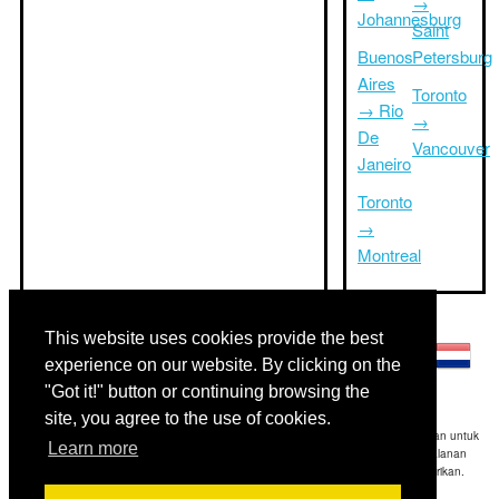
→
Johannesburg
Saint
Buenos
Petersburg
Aires
Toronto
→ Rio
→
De
Vancouver
Janeiro
Toronto
→
Montreal
Bahasa lainnya:
This website uses cookies provide the best
experience on our website. By clicking on the
"Got it!" button or continuing browsing the
site, you agree to the use of cookies.
Disclaimer: Informasi yang ditampilkan di situs ini adalah perkiraan terbaik kami dan untuk
Learn more
referensi Anda saja.Triptimeto.com tidak bertanggung jawab untuk setiap perjalanan
keterlambatan dan / atau kerusakan akibat dihasilkan dari informasi yang diberikan.