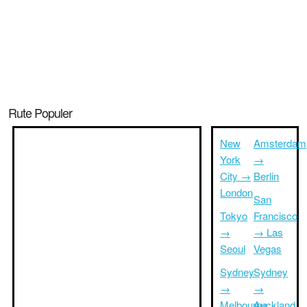
Rute Populer
New
Amsterdam
York
→
City →
Berlin
London
San
Tokyo
Francisco
→
→ Las
Seoul
Vegas
Sydney
Sydney
→
→
Melbourne
Auckland