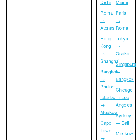
Delhi
Miami
Roma
Paris
→
→
Atenas
Roma
Hong
Tokyo
Kong
→
→
Osaka
Shanghai
Singapura
Bangkok
→
→
Bangkok
Phuket
Chicago
Istanbul
→ Los
→
Angeles
Moskow
Sydney
Cape
→ Bali
Town
Moskow
→