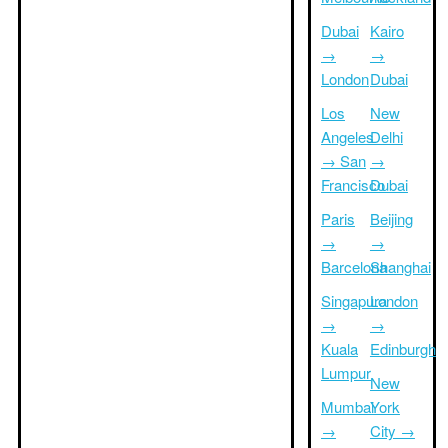
Dubai
Kairo
→
→
London
Dubai
Los
New
Angeles
Delhi
→ San
→
Francisco
Dubai
Paris
Beijing
→
→
Barcelona
Shanghai
Singapura
London
→
→
Kuala
Edinburgh
Lumpur
New
Mumbai
York
→
City →