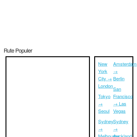
Rute Populer
New
Amsterdam
York
→
City →
Berlin
London
San
Tokyo
Francisco
→
→ Las
Seoul
Vegas
Sydney
Sydney
→
→
Melbourne
Auckland