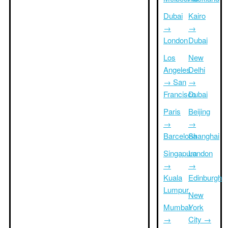
Dubai
Kairo
→
→
London
Dubai
Los
New
Angeles
Delhi
→ San
→
Francisco
Dubai
Paris
Beijing
→
→
Barcelona
Shanghai
Singapura
London
→
→
Kuala
Edinburgh
Lumpur
New
Mumbai
York
→
City →