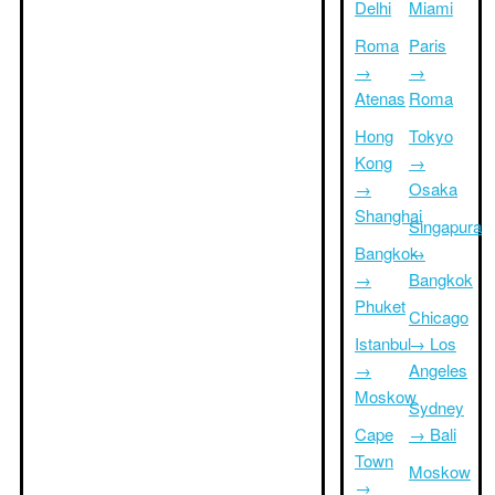
Delhi
Miami
Roma
Paris
→
→
Atenas
Roma
Hong
Tokyo
Kong
→
→
Osaka
Shanghai
Singapura
Bangkok
→
→
Bangkok
Phuket
Chicago
Istanbul
→ Los
→
Angeles
Moskow
Sydney
Cape
→ Bali
Town
Moskow
→