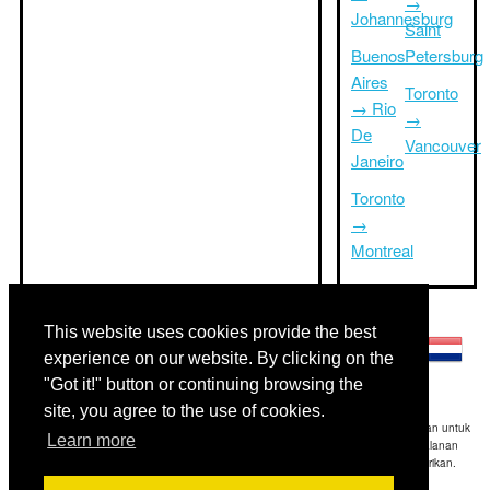
→
Johannesburg
Saint
Buenos
Petersburg
Aires
Toronto
→ Rio
→
De
Vancouver
Janeiro
Toronto
→
Montreal
Bahasa lainnya:
This website uses cookies provide the best
experience on our website. By clicking on the
"Got it!" button or continuing browsing the
site, you agree to the use of cookies.
Disclaimer: Informasi yang ditampilkan di situs ini adalah perkiraan terbaik kami dan untuk
Learn more
referensi Anda saja.Triptimeto.com tidak bertanggung jawab untuk setiap perjalanan
keterlambatan dan / atau kerusakan akibat dihasilkan dari informasi yang diberikan.